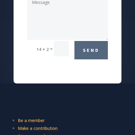
=
14 + 2
SEND
Be a member
Make a contribution