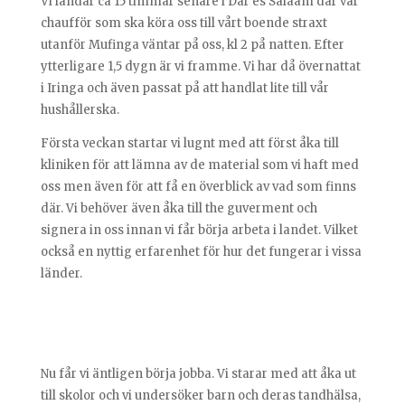
Vi landar ca 15 timmar senare i Dar es Salaam där vår
chaufför som ska köra oss till vårt boende straxt
utanför Mufinga väntar på oss, kl 2 på natten. Efter
ytterligare 1,5 dygn är vi framme. Vi har då övernattat
i Iringa och även passat på att handlat lite till vår
hushållerska.
Första veckan startar vi lugnt med att först åka till
kliniken för att lämna av de material som vi haft med
oss men även för att få en överblick av vad som finns
där. Vi behöver även åka till the guverment och
signera in oss innan vi får börja arbeta i landet. Vilket
också en nyttig erfarenhet för hur det fungerar i vissa
länder.
Nu får vi äntligen börja jobba. Vi starar med att åka ut
till skolor och vi undersöker barn och deras tandhälsa,