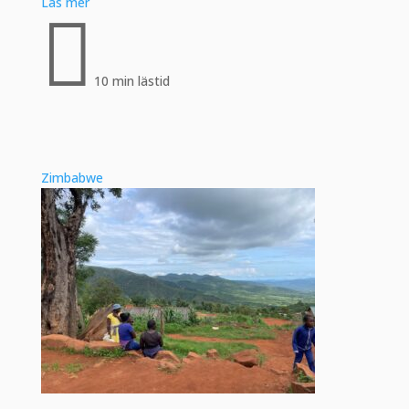
Läs mer

10 min lästid
Zimbabwe