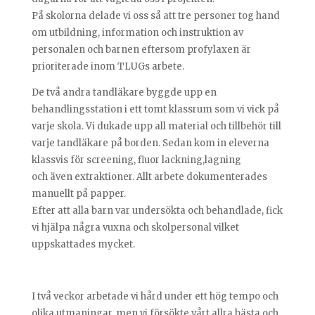
På skolorna delade vi oss så att tre personer tog hand
om utbildning, information och instruktion av
personalen och barnen eftersom profylaxen är
prioriterade inom TLUGs arbete.
De två andra tandläkare byggde upp en
behandlingsstation i ett tomt klassrum som vi vick på
varje skola. Vi dukade upp all material och tillbehör till
varje tandläkare på borden. Sedan kom in eleverna
klassvis för screening, fluor lackning,lagning
och även extraktioner. Allt arbete dokumenterades
manuellt på papper.
Efter att alla barn var undersökta och behandlade, fick
vi hjälpa några vuxna och skolpersonal vilket
uppskattades mycket.
I två veckor arbetade vi hård under ett hög tempo och
olika utmaningar, men vi försökte vårt allra bästa och