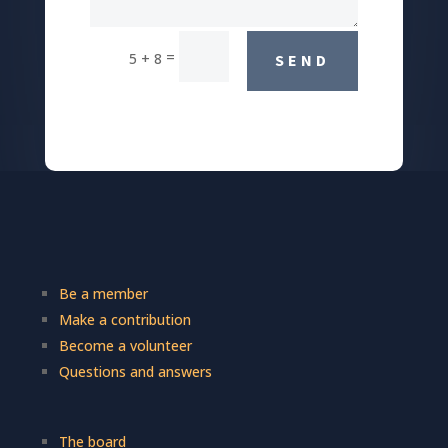
=
5 + 8
SEND
Be a member
Make a contribution
Become a volunteer
Questions and answers
The board