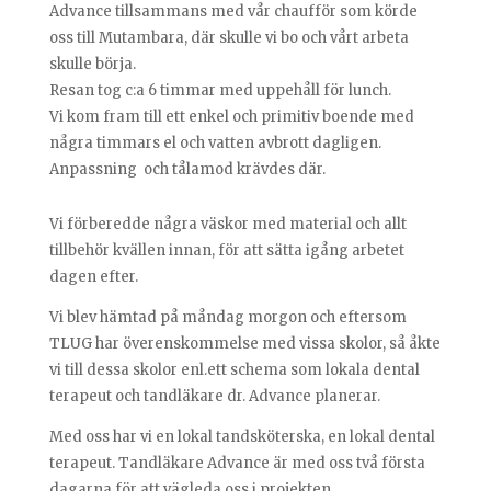
Advance tillsammans med vår chaufför som körde
oss till Mutambara, där skulle vi bo och vårt arbeta
skulle börja.
Resan tog c:a 6 timmar med uppehåll för lunch.
Vi kom fram till ett enkel och primitiv boende med
några timmars el och vatten avbrott dagligen.
Anpassning och tålamod krävdes där.
Vi förberedde några väskor med material och allt
tillbehör kvällen innan, för att sätta igång arbetet
dagen efter.
Vi blev hämtad på måndag morgon och eftersom
TLUG har överenskommelse med vissa skolor, så åkte
vi till dessa skolor enl.ett schema som lokala dental
terapeut och tandläkare dr. Advance planerar.
Med oss har vi en lokal tandsköterska, en lokal dental
terapeut. Tandläkare Advance är med oss två första
dagarna för att vägleda oss i projekten.