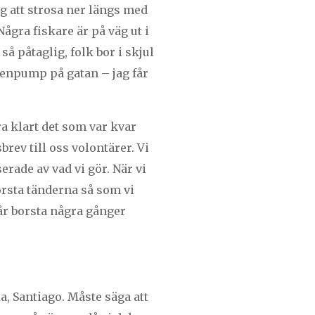
g att strosa ner längs med
gra fiskare är på väg ut i
å påtaglig, folk bor i skjul
tenpump på gatan – jag får
öra klart det som var kvar
brev till oss volontärer. Vi
rade av vad vi gör. När vi
borsta tänderna så som vi
får borsta några gånger
a, Santiago. Måste säga att