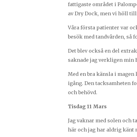
fattigaste området i Palomp
av Dry Dock, men vi höll till
Våra första patienter var oc
besök med tandvården, så fo
Det blev också en del extra
saknade jag verkligen min 
Med en bra känsla i magen lä
igång. Den tacksamheten fo
och behövd.
Tisdag 11 Mars
Jag vaknar med solen och tar
här och jag har aldrig känt m