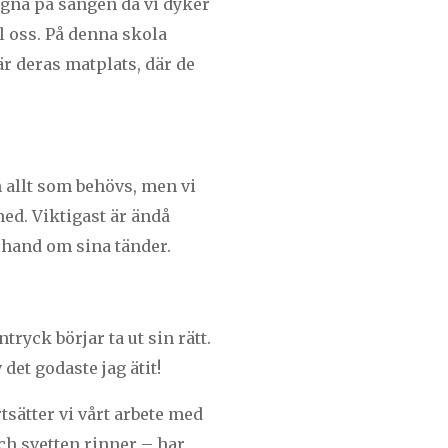
tagna på sängen då vi dyker
ll oss. På denna skola
är deras matplats, där de
m allt som behövs, men vi
med. Viktigast är ändå
 hand om sina tänder.
tryck börjar ta ut sin rätt.
det godaste jag ätit!
tsätter vi vårt arbete med
ch svetten rinner – har