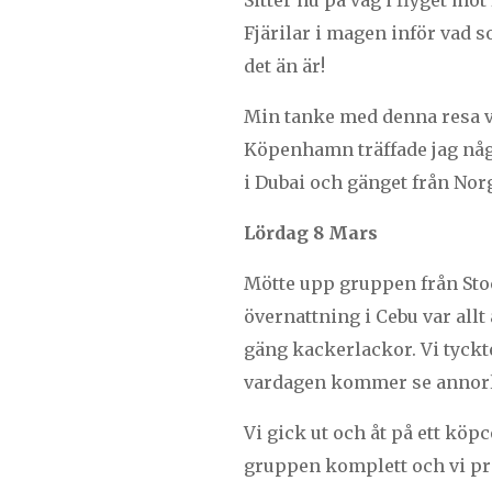
Sitter nu på väg i flyget mot
Fjärilar i magen inför vad s
det än är!
Min tanke med denna resa var 
Köpenhamn träffade jag någr
i Dubai och gänget från Norg
Lördag 8 Mars
Mötte upp gruppen från Stock
övernattning i Cebu var all
gäng kackerlackor. Vi tyckte 
vardagen kommer se annorl
Vi gick ut och åt på ett köp
gruppen komplett och vi p