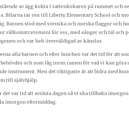
estående av ägg kokta i vattenkokaren på rummet och se
. Bilarna tar oss till Liberty Elementary School och m
mig. Barnen stod med svenska och norska flaggor och hu
or välkomstceremoni för oss, med sånger och tal och per
 ögonen och var helt överväldigad av känslor.
eena alla barnen och efter lunchen var det tid för att u
 behövdes och som låg inom ramen för vad vi kan göra u
nde instrument. Men det viktigaste är att bidra med k
 till självhjälp.
är det var tid att avsluta dagen så vi ska tillbaka imor
ola imorgon eftermiddag.