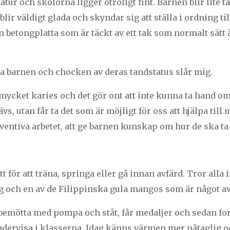
atur och skolorna ligger otroligt fint. Barnen blir lite 
lir väldigt glada och skyndar sig att ställa i ordning ti
n betongplatta som är täckt av ett tak som normalt sätt 
la barnen och chocken av deras tandstatus slår mig.
 mycket karies och det gör ont att inte kunna ta hand o
s, utan får ta det som är möjligt för oss att hjälpa till 
entiva arbetet, att ge barnen kunskap om hur de ska ta
 för att träna, springa eller gå innan avfärd. Tror alla in
gg och en av de Filippinska gula mangos som är något av 
 bemötta med pompa och ståt, får medaljer och sedan for
ndervisa i klasserna. Idag känns värmen mer påtaglig o