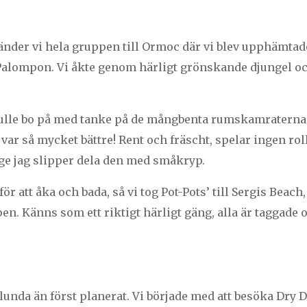
länder vi hela gruppen till Ormoc där vi blev upphämtad
Palompon. Vi åkte genom härligt grönskande djungel oc
.
kulle bo på med tanke på de mångbenta rumskamraterna 
 var så mycket bättre! Rent och fräscht, spelar ingen roll
nge jag slipper dela den med småkryp.
r att åka och bada, så vi tog Pot-Pots’ till Sergis Beach,
en. Känns som ett riktigt härligt gäng, alla är taggade 
lunda än först planerat. Vi började med att besöka Dry D