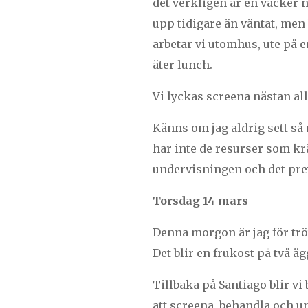
det verkligen är en vacker n
upp tidigare än väntat, men b
arbetar vi utomhus, ute på e
äter lunch.
Vi lyckas screena nästan al
Känns om jag aldrig sett så
har inte de resurser som kräv
undervisningen och det prev
Torsdag 14 mars
Denna morgon är jag för trött
Det blir en frukost på två ä
Tillbaka på Santiago blir vi
att screena, behandla och u