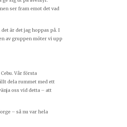
 ge sig ut på äventyr.
, men ser fram emot det vad
 det är det jag hoppas på. I
sten av gruppen möter vi upp
 Cebu. Vår första
ällt dela rummet med ett
änja oss vid detta – att
Norge – så nu var hela