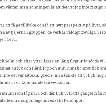
 först Dubai och sedan Cebu. Det känns lite magiskt att få
om väntar, men sanningen är att det vet jag inte riktigt
att få ge tillbaka och få ett nytt perspektiv på livet, så
a av tjejerna i gruppen, de verkar väldigt trevliga, re
e i Cebu.
holm och efter ytterligare en lång flygtur landade vi i
t annat än lyx och flärd, jag och min rumskamrat fick sn
inte det var jättekul precis, men tänkte att vi fick nog v
unda ut de kommande två veckorna.
centrum som låg nära och där fick vi träffa gänget från 
ratade om morgondagens resa till Palompon.