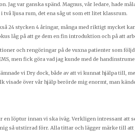
on. Jag var ganska spänd. Magnus, vår ledare, hade mål
 i två ljusa rum, det ena såg ut som ett litet klassrum.
kså 24 stycken 4 åringar, många med riktigt mycket kari
kus låg på att ge dem en fin introduktion och på att ar
ktioner och rengöringar på de vuxna patienter som följ
EMS, men fick göra vad jag kunde med de handinstrumen
mnade vi Dry dock, både av att vi kunnat hjälpa till, me
lk visade över vår hjälp berörde mig enormt, man känd
 en löptur innan vi ska iväg. Verkligen intressant att 
ig så utstirrad förr. Alla tittar och lägger märke till att 