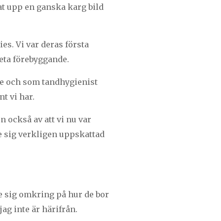
at upp en ganska karg bild
es. Vi var deras första
beta förebyggande.
de och som tandhygienist
t vi har.
n också av att vi nu var
e sig verkligen uppskattad
se sig omkring på hur de bor
jag inte är härifrån.