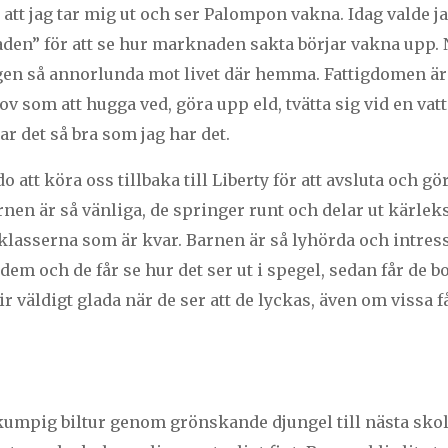
att jag tar mig ut och ser Palompon vakna. Idag valde ja
en” för att se hur marknaden sakta börjar vakna upp. Nå
igen så annorlunda mot livet där hemma. Fattigdomen är s
 som att hugga ved, göra upp eld, tvätta sig vid en vat
ar det så bra som jag har det.
o att köra oss tillbaka till Liberty för att avsluta och g
rnen är så vänliga, de springer runt och delar ut kärleks
klasserna som är kvar. Barnen är så lyhörda och intresse
dem och de får se hur det ser ut i spegel, sedan får de 
lir väldigt glada när de ser att de lyckas, även om vissa 
skumpig biltur genom grönskande djungel till nästa skol